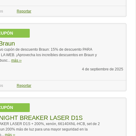
os
Reportar
CUPÓN
Braun
o cupón de descuento Braun: 15% de descuento PARA
EB. ¡Aprovecha los increíbles descuentos en Braun y
busc...
más ››
4 de septiembre de 2025
os
Reportar
CUPÓN
NIGHT BREAKER LASER D1S
R LASER D1S + 200%, xenón, 66140XNL-HCB, set de 2
 un 200% más de luz para una mayor seguridad en la
...
más ››