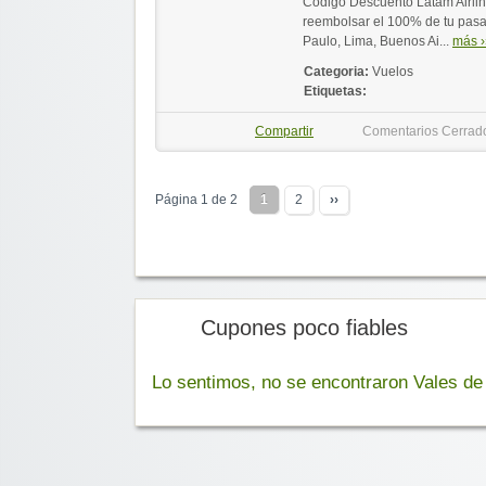
Código Descuento Latam Airlin
reembolsar el 100% de tu pasaj
Paulo, Lima, Buenos Ai...
más ›
Categoria:
Vuelos
Etiquetas:
Compartir
Comentarios Cerrad
Página 1 de 2
1
2
››
Cupones poco fiables
Lo sentimos, no se encontraron Vales d