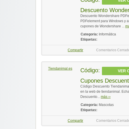
VER 
Descuento Wonder
Descuento Wondershare PDFel
PDFelement para Windows y ah
cupones de Wondershare ...
má
Categoria:
Informática
Etiquetas:
Compartir
Comentarios Cerrad
Tiendanimal.es
Código:
VER 
Cupones Descuent
Código Descuento Tiendanimal 
en la web de tiendanimal. Ech
Descuento...
más ››
Categoria:
Mascotas
Etiquetas:
Compartir
Comentarios Cerrad