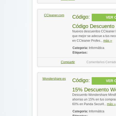
CCleaner.com
Código:
VER 
Código Descuento
Nuevos descuentos CCleaner Pro
que mejor se adecue a tus ne
en CCleaner Profes...
más ››
Categoria:
Informática
Etiquetas:
Compartir
Comentarios Cerrad
Wondershare.es
Código:
VER 
15% Descuento Wo
Descuento Wondershare MindMa
ahorras un 15% en tus compras
60% en Panda Securit...
más ››
Categoria:
Informática