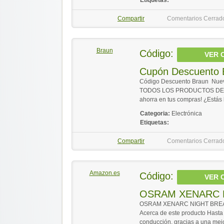
Etiquetas:
Compartir
Comentarios Cerrad
Braun
Código:
VER 
Cupón Descuento 
Código Descuento Braun Nuev
TODOS LOS PRODUCTOS DE LA W
ahorra en tus compras! ¿Estás 
Categoria:
Electrónica
Etiquetas:
Compartir
Comentarios Cerrad
Amazon.es
Código:
VER 
OSRAM XENARC 
OSRAM XENARC NIGHT BREAKE
Acerca de este producto Hasta
conducción, gracias a una mejo