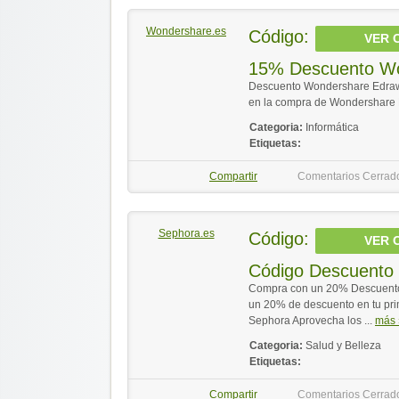
Wondershare.es
Código:
VER 
15% Descuento W
Descuento Wondershare Edraw
en la compra de Wondershare 
Categoria:
Informática
Etiquetas:
Compartir
Comentarios Cerrad
Sephora.es
Código:
VER 
Código Descuento
Compra con un 20% Descuento 
un 20% de descuento en tu pr
Sephora Aprovecha los ...
más 
Categoria:
Salud y Belleza
Etiquetas:
Compartir
Comentarios Cerrad